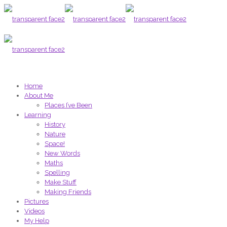
Menu
Home
About Me
Places I’ve Been
Learning
History
Nature
Space!
New Words
Maths
Spelling
Make Stuff
Making Friends
Pictures
Videos
My Help