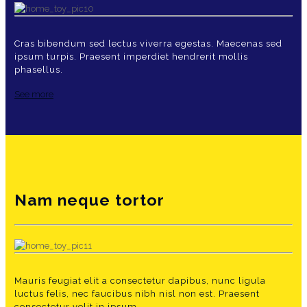
Cras bibendum sed lectus viverra egestas. Maecenas sed
ipsum turpis. Praesent imperdiet hendrerit mollis
phasellus.
See more
Nam neque tortor
Mauris feugiat elit a consectetur dapibus, nunc ligula
luctus felis, nec faucibus nibh nisl non est. Praesent
consectetur velit in ipsum.